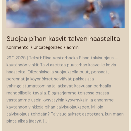
Suojaa pihan kasvit talven haasteilta
Kommentoi
/
Uncategorized
/
admin
29.11.2025 | Teksti: Elisa Vesterbacka Pihan talvisuojaus –
käytännön vinkit Talvi asettaa puutarhan kasveille kovia
haasteita. Oikeanlaisella suojauksella puut, pensaat,
perennat ja köynnökset selviävät pakkasista
vahingoittumattomina ja jatkavat kasvuaan parhaalla
mahdollisella tavalla. Blogisarjamme toisessa osassa
vastaamme usein kysyttyihin kysymyksiin ja annamme
käytännön vinkkejä pihan talvisuojaukseen. Milloin
talvisuojaus tehdään? Talvisuojaukset asetetaan, kun maan
pinta alkaa jäätyä. […]