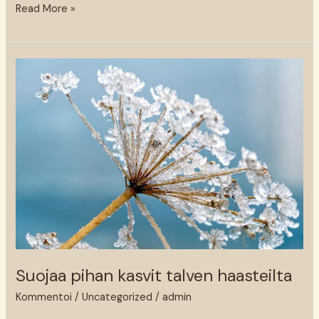
Read More »
Suojaa
pihan
kasvit
talven
haasteilta
Suojaa pihan kasvit talven haasteilta
Kommentoi
/
Uncategorized
/
admin