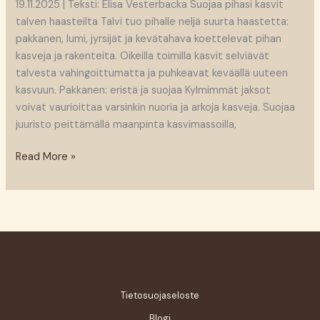
19.11.2025 | Teksti: Elisa Vesterbacka Suojaa pihasi kasvit
talven haasteilta Talvi tuo pihalle neljä suurta haastetta:
pakkanen, lumi, jyrsijät ja kevätahava koettelevat pihan
kasveja ja rakenteita. Oikeilla toimilla kasvit selviävät
talvesta vahingoittumatta ja puhkeavat keväällä uuteen
kasvuun. Pakkanen: eristä ja suojaa Kylmimmät jaksot
voivat vaurioittaa varsinkin nuoria ja arkoja kasveja. Suojaa
juuristo peittämällä maanpinta kasvimassoilla,
Read More »
Tietosuojaseloste
Blogi